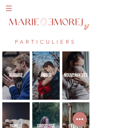
PARTICULIERS
MARIAGE
AMOUR
NOUVEAUX-NÉS
FAMILLE
GROSSESSE
EVG/EVJF