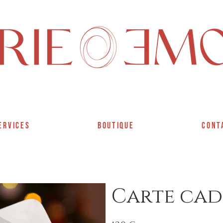
<meta name="p:domain_verify" content="b516204e6ea3291fb89d0b745b8be1a6"/>
ERVICES
BOUTIQUE
CONT
Carte cad